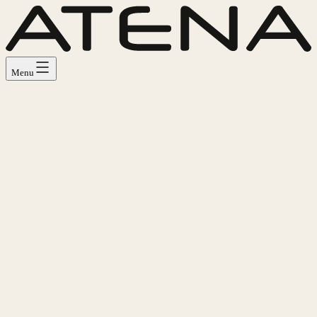
Menu
About
Atena Campo Pratico
Atena Technical Training
Formazione
Corsi